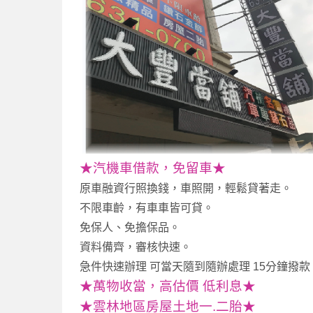
★汽機車借款，免留車★
原車融資行照換錢，車照開，輕鬆貸著走。
不限車齡，有車車皆可貸。
免保人、免擔保品。
資料備齊，審核快速。
急件快速辦理 可當天隨到隨辦處理 15分鐘撥款
★萬物收當，高估價 低利息★
★雲林地區房屋土地一.二胎★