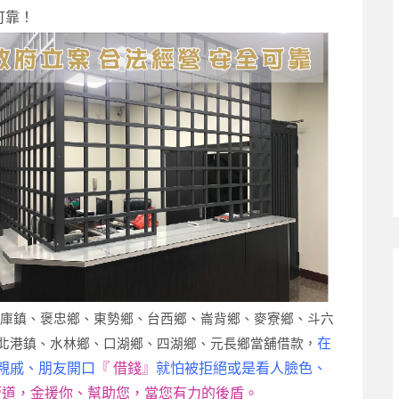
可靠！
土庫鎮、褒忠鄉、東勢鄉、台西鄉、崙背鄉、麥寮鄉、斗六
在
北港鎮、水林鄉、口湖鄉、四湖鄉、元長鄉當舖借款，
親戚、朋友開口
『 借錢』
就怕被拒絕或是看人臉色、
管道，金援你、幫助您，當您有力的後盾。