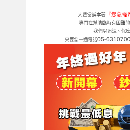
『您急需
大豐當舖本著
專門在幫助臨時有困難的
我們以迅速、保密
05-631070
只要您一通電話