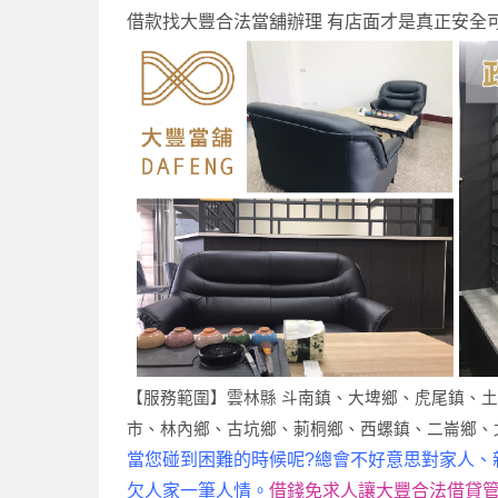
借款找大豐合法當舖辦理 有店面才是真正安全
【服務範圍】雲林縣 斗南鎮、大埤鄉、虎尾鎮、
市、林內鄉、古坑鄉、莿桐鄉、西螺鎮、二崙鄉、
當您碰到困難的時候呢?總會不好意思對家人、
欠人家一筆人情。
借錢免求人讓大豐合法借貸