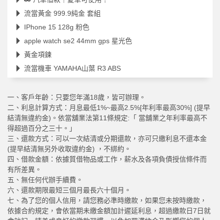
流當黃金 999.9純金 套組
IPhone 15 128g 粉色
apple watch se2 44mm gps 星光色
黃金項鍊
流當機車 YAMAHA山葉 R3 ABS
一、客戶年齡：只要您年滿18歲，皆可辦理。
二、利息計算方式：月息最低1%~最高2.5%[年利率最高30%] (提早
結清無違約金)。依當舖業法第11條規定:「 當舖業之年利率最高不
得超過百分之三十。」
三、還款方式：可以一次結清或分期還款，亦可只繳利息不還本金
(提早結清無另外收取違約金) ，不綁約。
四、借款金額：依據質借物品或工作，薪水及各項負債授信條件而
有所差異。
五、無任何代辦手續費。
六、還款期限最短三個月最長六十個月。
七、為了您的個人信用，請您務必準時繳款，如果您未按時繳款，
依據合約規定，會依當期未繳金額加計遲延利息，超過繳款日7日就