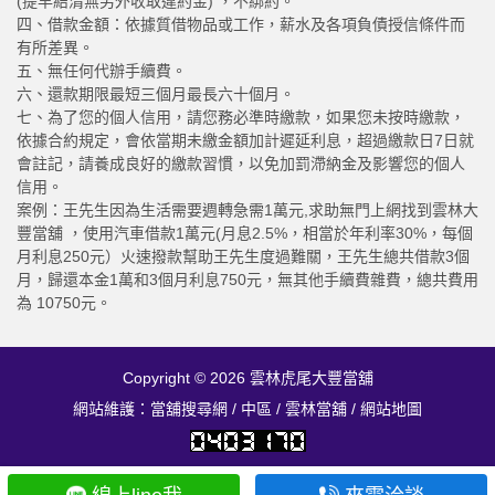
(提早結清無另外收取違約金) ，不綁約。
四、借款金額：依據質借物品或工作，薪水及各項負債授信條件而
有所差異。
五、無任何代辦手續費。
六、還款期限最短三個月最長六十個月。
七、為了您的個人信用，請您務必準時繳款，如果您未按時繳款，
依據合約規定，會依當期未繳金額加計遲延利息，超過繳款日7日就
會註記，請養成良好的繳款習慣，以免加罰滯納金及影響您的個人
信用。
案例：王先生因為生活需要週轉急需1萬元,求助無門上網找到雲林大
豐當舖 ，使用汽車借款1萬元(月息2.5%，相當於年利率30%，每個
月利息250元）火速撥款幫助王先生度過難關，王先生總共借款3個
月，歸還本金1萬和3個月利息750元，無其他手續費雜費，總共費用
為 10750元。
Copyright © 2026
雲林虎尾大豐當舖
網站維護：
當舖搜尋網
/
中區
/
雲林當舖
/
網站地圖