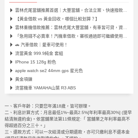
雲林虎尾當舖推薦首選｜大豐當舖，合法立案、快速撥款、安心借款
【黃金借款 vs 黃金回收，哪個比較划算？】
雲林重機借款推薦：雲林虎尾大豐當舖，有車皆可貸，資金靈活週轉
「急用錢不必賣車！汽機車借款，審核通過即可繼續使用愛車。」
🚗 汽車借款｜愛車可使用！
流當黃金 999.9純金 套組
IPhone 15 128g 粉色
apple watch se2 44mm gps 星光色
黃金項鍊
流當機車 YAMAHA山葉 R3 ABS
一、客戶年齡：只要您年滿18歲，皆可辦理。
二、利息計算方式：月息最低1%~最高2.5%[年利率最高30%] (提早
結清無違約金)。依當舖業法第11條規定:「 當舖業之年利率最高不
得超過百分之三十。」
三、還款方式：可以一次結清或分期還款，亦可只繳利息不還本金