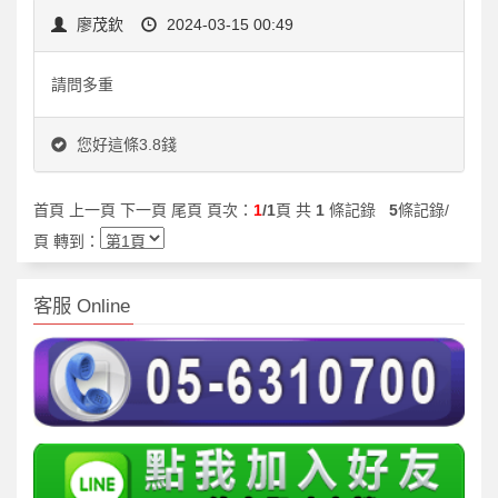
廖茂欽
2024-03-15 00:49
請問多重
您好這條3.8錢
首頁 上一頁 下一頁 尾頁 頁次：
1
/1
頁 共
1
條記錄
5
條記錄/
頁 轉到：
客服 Online